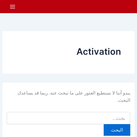
البحث
خطي
عن:
لى
لمحتوى
Activation
يبدو أننا لا نستطيع العثور على ما تبحث عنه. ربما قد يساعدك
البحث.