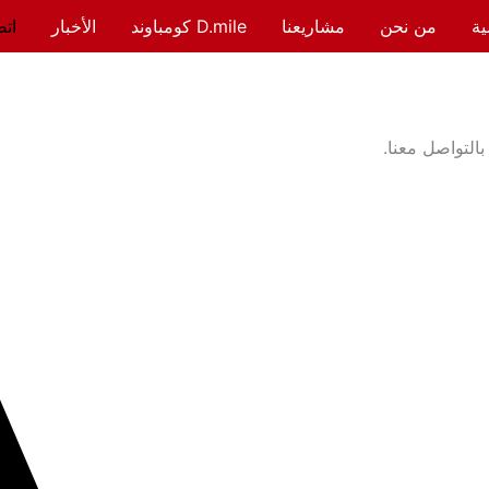
ية
من نحن
مشاريعنا
D.mile كومباوند
الأخبار
اتص
التواصل معنا.